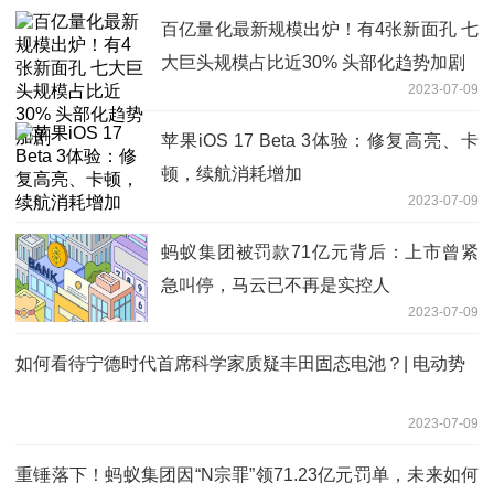
百亿量化最新规模出炉！有4张新面孔 七
大巨头规模占比近30% 头部化趋势加剧
2023-07-09
苹果iOS 17 Beta 3体验：修复高亮、卡
顿，续航消耗增加
2023-07-09
蚂蚁集团被罚款71亿元背后：上市曾紧
急叫停，马云已不再是实控人
2023-07-09
如何看待宁德时代首席科学家质疑丰田固态电池？| 电动势
2023-07-09
重锤落下！蚂蚁集团因“N宗罪”领71.23亿元罚单，未来如何