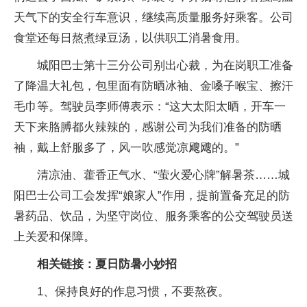
天气下的安全行车意识，继续高质量服务好乘客。公司
食堂还每日熬煮绿豆汤，以供职工消暑食用。
城阳巴士第十三分公司别出心裁，为在岗职工准备
了降温大礼包，包里面有防晒冰袖、金嗓子喉宝、擦汗
毛巾等。驾驶员李师傅表示：“这大太阳太晒，开车一
天下来胳膊都火辣辣的，感谢公司为我们准备的防晒
袖，戴上舒服多了，风一吹感觉凉飕飕的。”
清凉油、藿香正气水、“萤火爱心牌”解暑茶……城
阳巴士公司工会发挥“娘家人”作用，提前置备充足的防
暑药品、饮品，为坚守岗位、服务乘客的公交驾驶员送
上关爱和保障。
相关链接：夏日防暑小妙招
1、保持良好的作息习惯，不要熬夜。