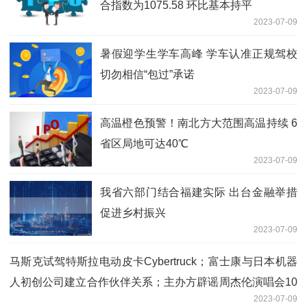
合指数为1075.58 环比基本持平
2023-07-09
暑假迎学生学车高峰 学车认准正规驾校
切勿相信“包过”承诺
2023-07-09
高温橙色预警！南北方大范围高温持续 6
省区局地可达40℃
2023-07-09
我省六部门结合福建实际 出台金融举措
促进乡村振兴
2023-07-09
马斯克试驾特斯拉电动皮卡Cybertruck；富士康与日本机器
人初创公司建立合作伙伴关系；主办方辟谣周杰伦演唱会10
2023-07-09
万可合影｜Do早报