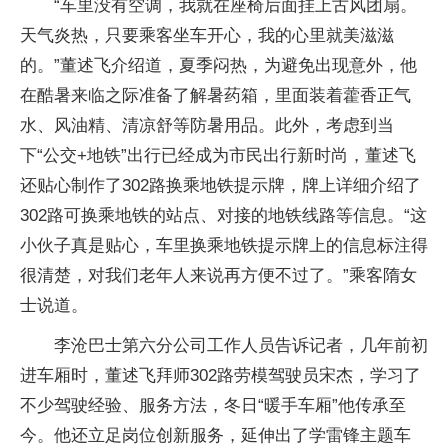
“车里没有空调，我就在座椅后面挂上古风团扇。
天气炎热，只要乘客坐车开心，我的心里就美滋滋
的。”董述飞介绍道，夏季闷热，为避免出现意外，他
在酷暑来临之际准备了解暑药箱，里面装着藿香正气
水、风油精、清凉舒等防暑用品。此外，考虑到当
下“公交+地铁”出行已经成为市民出行新时尚，董述飞
还贴心制作了302路换乘地铁提示牌，牌上详细介绍了
302路可换乘地铁的站点、对接的地铁线路等信息。“这
小伙子真是贴心，车里换乘地铁提示牌上的信息标注得
很清楚，对我们老年人来说再方便不过了。”乘客隋女
士说道。
李沧巴士第六分公司工作人员告诉记者，几年前初
进车厢时，董述飞拜师302路劳模驾驶员宋杰，学习了
不少驾驶经验、服务方法，冬日“暖手车厢”他传承至
今。他还立足岗位创新服务，延伸出了学雷锋主题车