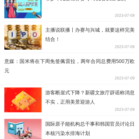
2023-07-09
主播说联播丨办赛与兴城，就要这样完美
结合！
2023-07-09
意媒：国米将在下周免签佩雷拉，两年合同总费用500万欧
元
2023-07-09
游客断崖式下降？新疆文旅厅辟谣称消息
不实，正用美景迎游人
2023-07-09
国际原子能机构总干事和韩国官员讨论日
本核污染水排海计划