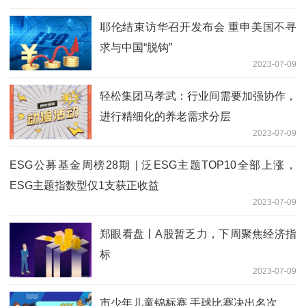
耶伦结束访华召开发布会 重申美国不寻
求与中国“脱钩”
2023-07-09
轻松集团马孝武：行业间需要加强协作，
进行精细化的养老需求分层
2023-07-09
ESG公募基金周榜28期 | 泛ESG主题TOP10全部上涨，
ESG主题指数型仅1支获正收益
2023-07-09
郑眼看盘丨A股暂乏力，下周聚焦经济指
标
2023-07-09
市少年儿童锦标赛 手球比赛决出名次