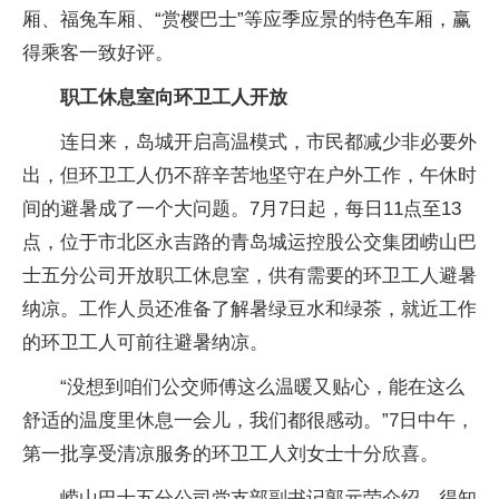
厢、福兔车厢、“赏樱巴士”等应季应景的特色车厢，赢
得乘客一致好评。
职工休息室向环卫工人开放
连日来，岛城开启高温模式，市民都减少非必要外
出，但环卫工人仍不辞辛苦地坚守在户外工作，午休时
间的避暑成了一个大问题。7月7日起，每日11点至13
点，位于市北区永吉路的青岛城运控股公交集团崂山巴
士五分公司开放职工休息室，供有需要的环卫工人避暑
纳凉。工作人员还准备了解暑绿豆水和绿茶，就近工作
的环卫工人可前往避暑纳凉。
“没想到咱们公交师傅这么温暖又贴心，能在这么
舒适的温度里休息一会儿，我们都很感动。”7日中午，
第一批享受清凉服务的环卫工人刘女士十分欣喜。
崂山巴士五分公司党支部副书记郭元荣介绍，得知