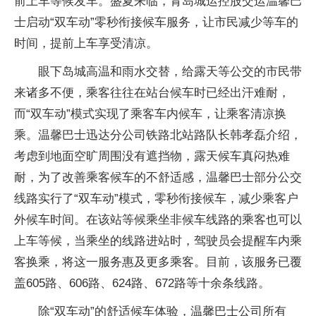
前上车等候发车。盛夏来临，青岛城运控股交运温馨巴
士启动“双车动”零秒衔接候车服务，让市民减少等车的
时间，提前上车享受清凉。
眼下岛城高温和雨水交替，给露天等公交的市民带
来诸多不便，乘客往往在站台候车时已经出汗难耐，
而“双车动”模式实现了乘客车内候车，让乘客清凉换
乘。温馨巴士迅达分公司铁路北站路队长韩孝磊介绍，
考虑到地面空旷周围没有遮挡物，露天候车真闷热难
耐，为了改善乘客候车的不舒适感，温馨巴士部分公交
线路实行了“双车动”模式，零秒衔接候车，减少乘客户
外候车时间。在该站等候乘坐非候车线路的乘客也可以
上车等候，当乘坐的线路进站时，驾驶员会提醒车内乘
客换乘，将这一服务惠及更多乘客。目前，该服务已覆
盖605路、606路、624路、672路等十余条线路。
除“双车动”的舒适候车体验，温馨巴士公司所有