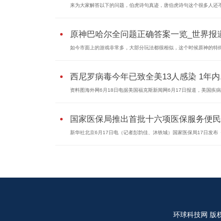
来为大家解答以下的问题，伯虎诗句真迹，唐伯虎诗句这个很多人还
原神巴哈尔全问题正确答案一览_世界报
如今市面上的游戏非常多，大部分玩法都很相似，这个时候原神的特
西尼罗病毒今年已致全美13人感染 1年内..
资料图海外网6月18日电据美国福克斯新闻网6月17日报道，美国疾
国家医保局推出首批十六项医保服务便民..
新华社北京6月17日电（记者彭韵佳、沐铁城）国家医保局17日发布
环球科技网
版