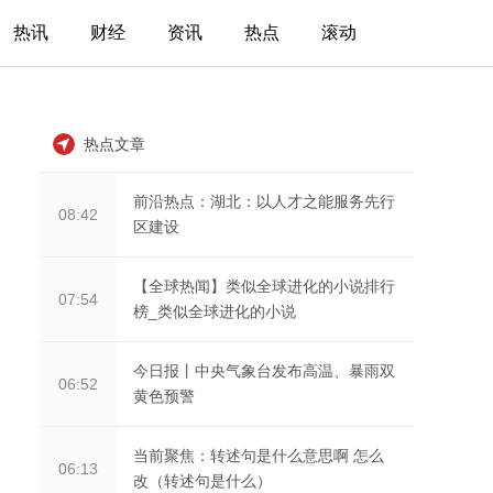
热讯
财经
资讯
热点
滚动
热点文章
前沿热点：湖北：以人才之能服务先行
08:42
区建设
【全球热闻】类似全球进化的小说排行
07:54
榜_类似全球进化的小说
今日报丨中央气象台发布高温、暴雨双
06:52
黄色预警
当前聚焦：转述句是什么意思啊 怎么
06:13
改（转述句是什么）