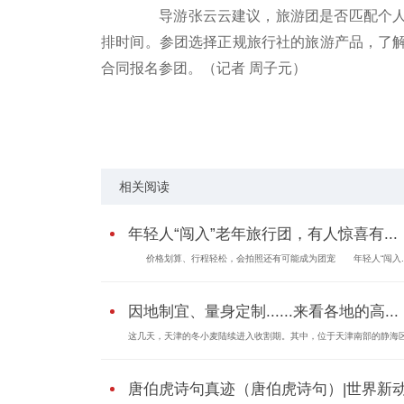
导游张云云建议，旅游团是否匹配个人
排时间。参团选择正规旅行社的旅游产品，了
合同报名参团。（记者 周子元）
关键词：
相关阅读
年轻人“闯入”老年旅行团，有人惊喜有...
价格划算、行程轻松，会拍照还有可能成为团宠 年轻人“闯入..
因地制宜、量身定制......来看各地的高...
这几天，天津的冬小麦陆续进入收割期。其中，位于天津南部的静海
唐伯虎诗句真迹（唐伯虎诗句）|世界新