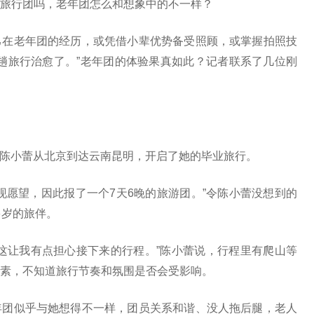
旅行团吗，老年团怎么和想象中的不一样？
在老年团的经历，或凭借小辈优势备受照顾，或掌握拍照技
趟旅行治愈了。”老年团的体验果真如此？记者联系了几位刚
的陈小蕾从北京到达云南昆明，开启了她的毕业旅行。
愿望，因此报了一个7天6晚的旅游团。”令陈小蕾没想到的
多岁的旅伴。
让我有点担心接下来的行程。”陈小蕾说，行程里有爬山等
素，不知道旅行节奏和氛围是否会受影响。
团似乎与她想得不一样，团员关系和谐、没人拖后腿，老人