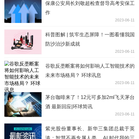
保康公安局长刘敬超检查督导高考安保工
作
2023-06-11
科普图解 | 筑牢生态屏障！一图看懂我国
防沙治沙新成就
2023-06-11
谷歌反垄断案将如何影响人工智能技术的
未来市场格局？ 环球讯息
2023-06-11
茅台咖啡来了！12元可多加2ml飞天茅台
酒 最新回应|环球简讯
2023-06-11
紫光股份董事长、新华三集团总裁于英
涛：智慧不再专属人类， AI 时代我的三