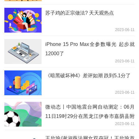
苏子鸡的正宗做法? 天天观热点
2023-06-11
iPhone 15 Pro Max全参数曝光 起步就
12000了
2023-06-11
《暗黑破坏神4》差评如潮 跌到5.1分了
2023-06-11
微动态丨中国地震台网自动测定：06月
11日19时29分在黑龙江伊春市嘉荫县附
2023-06-11
近（北纬48.73度，东经129.72度）发生
3.5级左右地震，最终结果以正式速报为
王欣瑜/谢淑薇法网女双夺冠！王欣瑜首