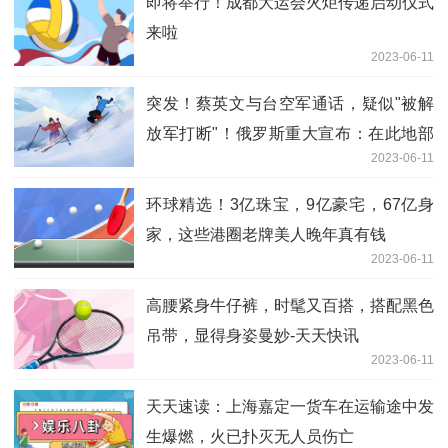
即将举行！成都大运会火炬传递启动仪式
来啦
2023-06-11
突发！蔡英文与台空军通话，疑似"被解
放军打断"！俄罗斯重大宣布：在此地部
2023-06-11
署核武器
环球精选！3亿珠宝，9亿豪宅，67亿身
家，这些港圈老牌美人晚年真有钱
2023-06-11
高腰紧身牛仔裤，时髦又百搭，搭配黑色
吊带，显得身姿曼妙-天天快讯
2023-06-11
天天速读：上海嘉定一货车在运输途中发
生爆燃，火已扑灭无人员伤亡